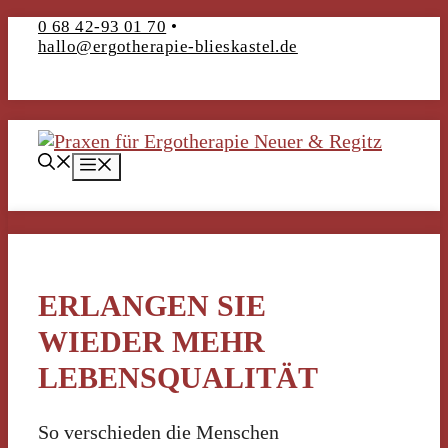
Zum
0 68 42-93 01 70
• ­­
hallo@ergotherapie-blieskastel.de
Inhalt
springen
Menü
ERLANGEN SIE
WIEDER MEHR
LEBENSQUALITÄT
So verschieden die Menschen