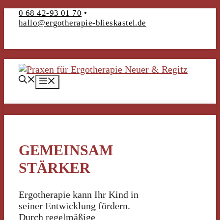
Zum
0 68 42-93 01 70
• ­­
hallo@ergotherapie-blieskastel.de
Inhalt
springen
Menü
GEMEINSAM
STÄRKER
Ergotherapie kann Ihr Kind in
seiner Entwicklung fördern.
Durch regelmäßige