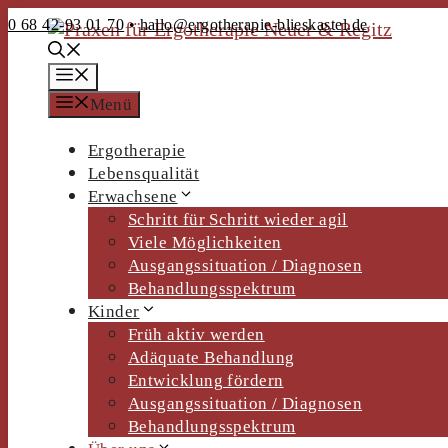
Zum
0 68 42-93 01 70
• ­­
hallo@ergotherapie-blieskastel.de
Inhalt
springen
Menü
Menü
Ergotherapie
Lebensqualität
Erwachsene
Schritt für Schritt wieder agil
Viele Möglichkeiten
Ausgangssituation / Diagnosen
Behandlungsspektrum
Kinder
Früh aktiv werden
Adäquate Behandlung
Entwicklung fördern
Ausgangssituation / Diagnosen
Behandlungsspektrum