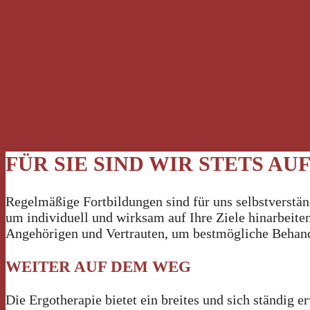
FÜR SIE SIND WIR STETS A
Regelmäßige Fortbildungen sind für uns selbstverstä
um individuell und wirksam auf Ihre Ziele hinarbeit
Angehörigen und Vertrauten, um bestmögliche Behandl
WEITER AUF DEM WEG
Die Ergotherapie bietet ein breites und sich ständig